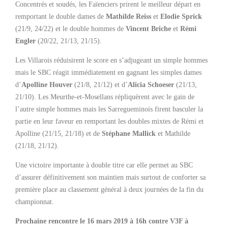
Concentrés et soudés, les Faïenciers prirent le meilleur départ en
remportant le double dames de
Mathilde Reiss
et
Elodie Sprick
(21/9, 24/22) et le double hommes de
Vincent Briche
et
Rémi
Engler
(20/22, 21/13, 21/15).
Les Villarois réduisirent le score en s’adjugeant un simple hommes
mais le SBC réagit immédiatement en gagnant les simples dames
d’
Apolline Houver
(21/8, 21/12) et d’
Alicia Schoeser
(21/13,
21/10). Les Meurthe-et-Mosellans répliquèrent avec le gain de
l’autre simple hommes mais les Sarregueminois firent basculer la
partie en leur faveur en remportant les doubles mixtes de Rémi et
Apolline (21/15, 21/18) et de
Stéphane Mallick
et Mathilde
(21/18, 21/12).
Une victoire importante à double titre car elle permet au SBC
d’assurer définitivement son maintien mais surtout de conforter sa
première place au classement général à deux journées de la fin du
championnat.
Prochaine rencontre le 16 mars 2019 à 16h contre V3F à