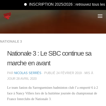
INSCRIPTION 2025/2026 : retrouvez tous les docu
NATIONALE 3
Nationale 3 : Le SBC continue sa
marche en avant
PAR
NICOLAS SERRÈS
· PUBLIÉ
24 FÉVRIER 2019
· MIS À
JOUR
28 AVRIL 2020
Le team fanion du Sarreguemines badminton club l’a emporté 6 à 2
face à Nancy Villers lors de la huitième journée du championnat de
France Interclubs de Nationale 3.