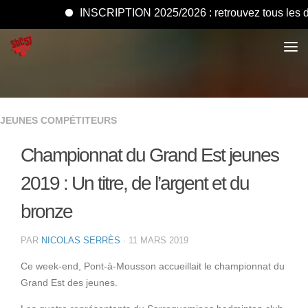
INSCRIPTION 2025/2026 : retrouvez tous les docume
JEUNES COMPÉTITEURS
Championnat du Grand Est jeunes
2019 : Un titre, de l’argent et du
bronze
PAR
NICOLAS SERRÈS
·
11 MARS 2019
Ce week-end, Pont-à-Mousson accueillait le championnat du
Grand Est des jeunes.