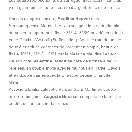
Les quatre représentants du Sarreguemines badminton club
y ont glané un titre, une médaille d’argent et trois de bronze.
Dans la catégorie juniors,
Apolline Houver
et la
Strasbourgeoise Marine Feruzi s’adjugent le titre du double
dames en remportant la finale 21/14, 22/20 aux dépens de la
paire Cristiani/Ghinolfi (Staffelfelden). Apolline rate de peu le
doublé et doit se contenter de l’argent en simple, battue en
finale 10/21, 21/18, 19/21 par la Messine Maurine Leclerc.
De son côté,
Valentine Bellott
se pare de bronze à deux
reprises, en double mixte avec le Mulhousien Rafaël Gavois
et en double dames avec la Strasbourgeoise Charlotte
Mehn.
Associé à Emilie Lalouette du Ban-Saint-Martin en double
mixte, le benjamin
Auguste Bousser
complète ce bon bilan
en décrochant encore le bronze.