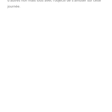
d’autres non mais tous avec l’objectif de s’amuser sur cette
journée.