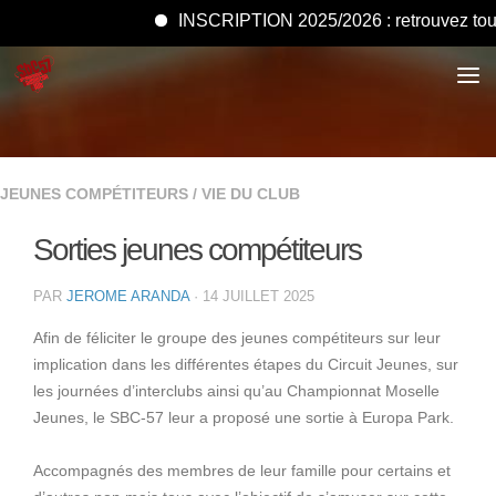
INSCRIPTION 2025/2026 : retrouvez tous le
JEUNES COMPÉTITEURS
/
VIE DU CLUB
Sorties jeunes compétiteurs
PAR
JEROME ARANDA
·
14 JUILLET 2025
Afin de féliciter le groupe des jeunes compétiteurs sur leur
implication dans les différentes étapes du Circuit Jeunes, sur
les journées d’interclubs ainsi qu’au Championnat Moselle
Jeunes, le SBC-57 leur a proposé une sortie à Europa Park.
Accompagnés des membres de leur famille pour certains et