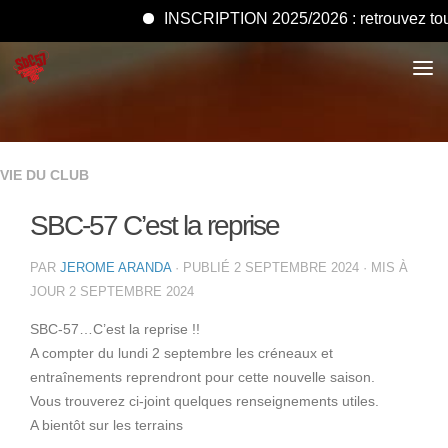
INSCRIPTION 2025/2026 : retrouvez tous le
VIE DU CLUB
SBC-57 C’est la reprise
PAR
JEROME ARANDA
· PUBLIÉ
2 SEPTEMBRE 2024
· MIS À
JOUR
2 SEPTEMBRE 2024
SBC-57…C’est la reprise !!
A compter du lundi 2 septembre les créneaux et
entraînements reprendront pour cette nouvelle saison.
Vous trouverez ci-joint quelques renseignements utiles.
A bientôt sur les terrains