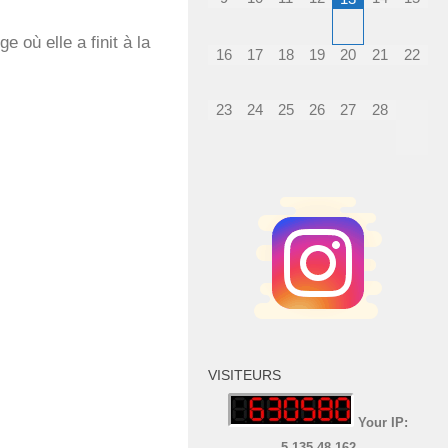
où elle a finit à la
16
17
18
19
20
21
22
23
24
25
26
27
28
VISITEURS
Your IP:
5.135.48.162