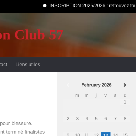
INSCRIPTION 2025/2026 : retrouvez tous les 
n Club 57
act
Liens utiles
February
2026
l
m
m
j
v
s
d
1
2
3
4
5
6
7
8
 pour blessure.
t terminé finalistes
9
10
11
12
14
15
13