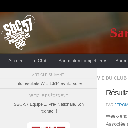
Sa
Accueil
Le Club
Badminton compétiteurs
Badmi
ARTICLE SUIVANT
VIE DU CLUB
Info résultats W.E 13/14 avril…suite
Résulta
ARTICLE PRÉCÉDENT
SBC-57 Equipe 1, Pré- Nationale…on
PAR
JEROM
recrute !!
Week-end s
Associée à