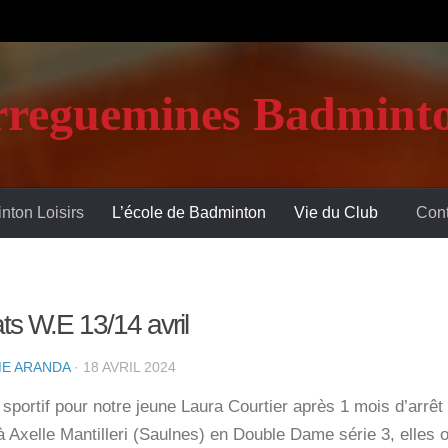
rreguemines Badminto
nton Loisirs
L’école de Badminton
Vie du Club
Cont
ts W.E 13/14 avril
E ARANDA
·
18 AVRIL 2024
portif pour notre jeune Laura Courtier après 1 mois d’arrêt
 Axelle Mantilleri (Saulnes) en Double Dame série 3, elles on