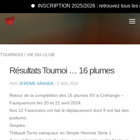
INSCRIPTION 2025/2026 : retrouvez tous les docu
TOURNOIS
/
VIE DU CLUB
Résultats Tournoi … 16 plumes
PAR
JEROME ARANDA
·
5 MAI 2024
Retour de la compétition des 16 plumes XV à Créhange –
Faulquemont les 20 et 21 avril 2024.
Nos 12 Faïenciers ont fait le déplacement dont 9 ont fait des
podiums.
Simples :
Thibault Torris vainqueur en Simple Homme Série 1.