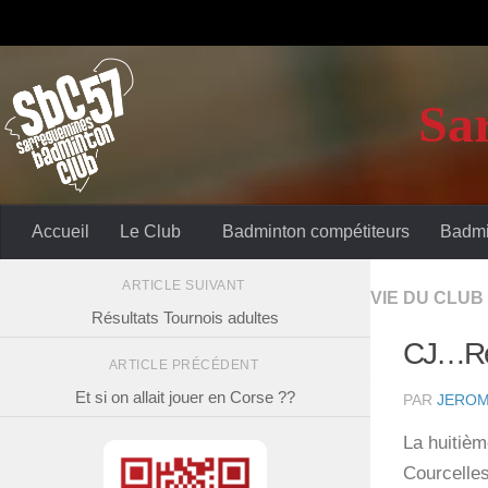
Sa
Accueil
Le Club
Badminton compétiteurs
Badmi
ARTICLE SUIVANT
VIE DU CLUB
Résultats Tournois adultes
CJ…Rés
ARTICLE PRÉCÉDENT
Et si on allait jouer en Corse ??
PAR
JEROM
La huitièm
Courcelle