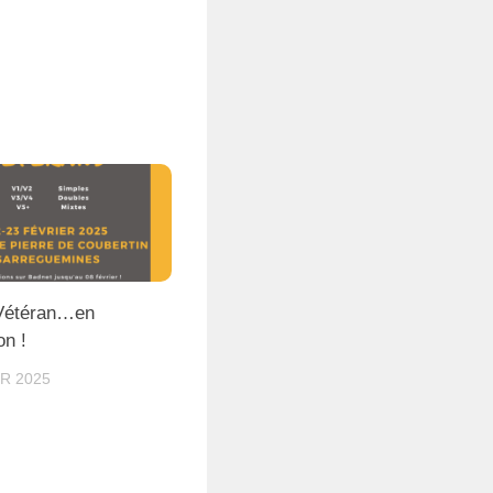
Vétéran…en
on !
R 2025