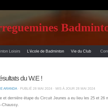
rreguemines Badminto
nton Loisirs
L’école de Badminton
Vie du Club
Cont
ultats du W.E !
E ARANDA
· PUBLIÉ
28 MAI 2024
· MIS À JOUR
28 MAI 2024
e et dernière étape du Circuit Jeunes a eu lieu les 25 et 26 
s-Chaussy.