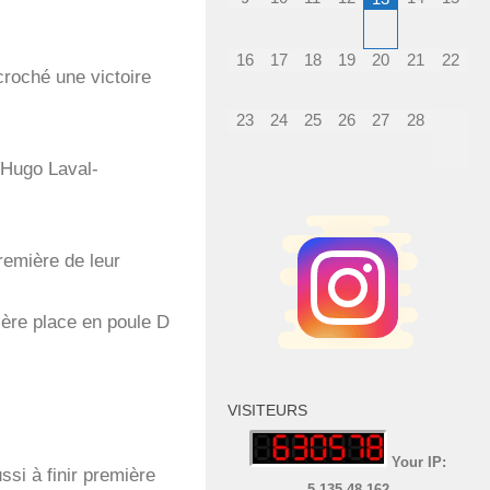
16
17
18
19
20
21
22
croché une victoire
23
24
25
26
27
28
 Hugo Laval-
remière de leur
ière place en poule D
VISITEURS
Your IP:
ssi à finir première
5.135.48.162