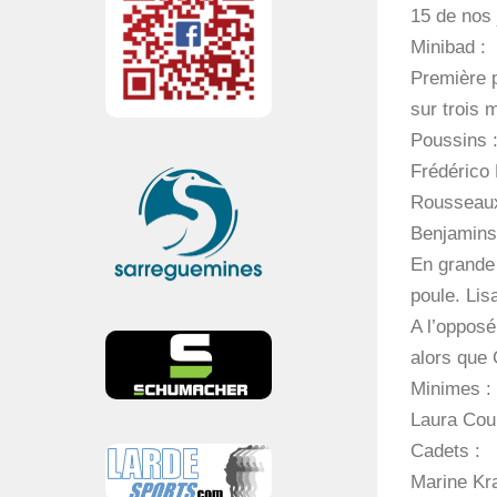
15 de nos 
Minibad :
Première p
sur trois 
Poussins 
Frédérico 
Rousseaux
Benjamins
En grande
poule. Lis
A l’opposé
alors que 
Minimes :
Laura Cour
Cadets :
Marine Kra