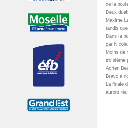
de la poul
Deux duels
Maxime La
tandis que
Dans la po
par Nicola
Moins de r
troisième 
Adrien Bes
Bravo à no
La finale 
auront réus