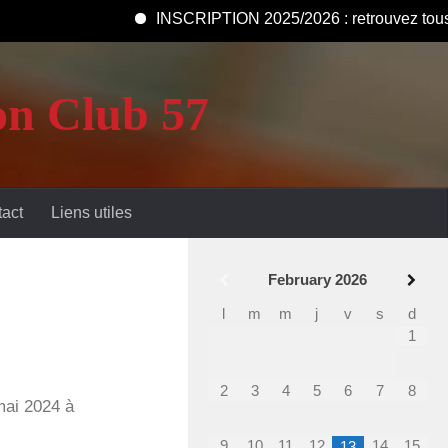
INSCRIPTION 2025/2026 : retrouvez tous les doc
n Club 57
act
Liens utiles
February
2026
l
m
m
j
v
s
d
1
2
3
4
5
6
7
8
mai 2024 à
9
10
11
12
14
15
13