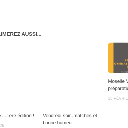
IMEREZ AUSSI...
Moselle 
préparati
18 FÉVRIE
x…1ere édition !
Vendredi soir..matches et
bonne humeur
025